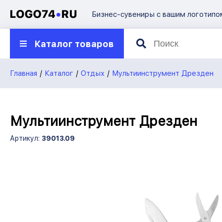
Бизнес-сувениры с вашим логотипо
О компании
Каталог товаров
Презентации
Контакты
Главная
Каталог
Отдых
Мультиинструмент Дрезден
8 922
750-45-70
7504570@mail.ru
Мультиинструмент Дрезден
Артикул:
39013.09