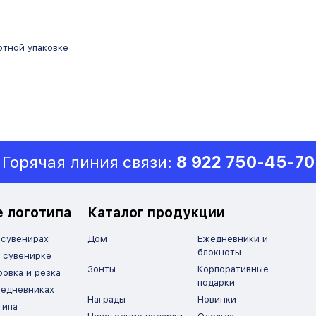
ртной упаковке
Горячая линия связи:
8 922 750-45-70
 логотипа
Каталог продукции
 сувенирах
Дом
Ежедневники и
блокноты
 сувенирке
Зонты
Корпоративные
ровка и резка
подарки
жедневниках
Награды
Новинки
типа