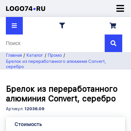
О компании
Презентации
Контакты
8 922
750-45-70
Главная
Каталог
Промо
Брелок из переработанного алюминия Convert,
7504570@mail.ru
серебро
Брелок из переработанного
алюминия Convert, серебро
Артикул:
12036.09
Стоимость