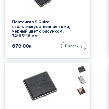
Портсигар S.Quire,
сталь+искусственная кожа,
черный цвет с рисунком,
74*95*18 мм
670.00
В корзину