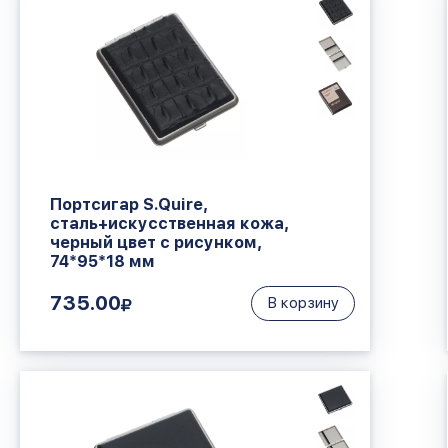
Портсигар S.Quire,
сталь+искусственная кожа,
черный цвет с рисунком,
74*95*18 мм
735.00
В корзину