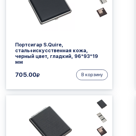
Портсигар S.Quire,
сталь+искусственная кожа,
черный цвет, гладкий, 96*93*19
мм
705.00
В корзину