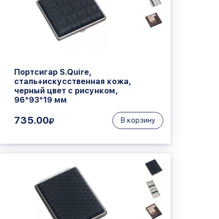
Портсигар S.Quire,
сталь+искусственная кожа,
черный цвет с рисунком,
96*93*19 мм
735.00
В корзину