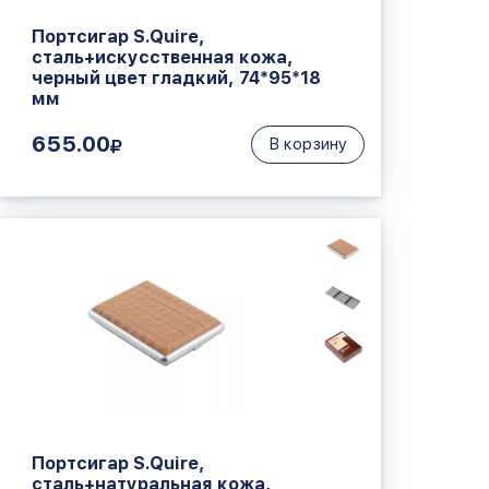
Портсигар S.Quire,
сталь+искусственная кожа,
черный цвет гладкий, 74*95*18
мм
655.00
В корзину
Портсигар S.Quire,
сталь+натуральная кожа,