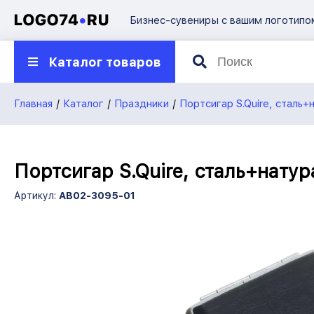
Бизнес-сувениры с вашим логотипо
О компании
Каталог товаров
Презентации
Контакты
Главная
Каталог
Праздники
Портсигар S.Quire, сталь
8 922
750-45-70
7504570@mail.ru
Портсигар S.Quire, сталь+нату
Артикул:
AB02-3095-01