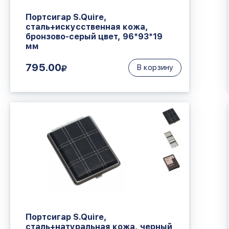
Портсигар S.Quire,
сталь+искусственная кожа,
бронзово-серый цвет, 96*93*19
мм
795.00
В корзину
Портсигар S.Quire,
сталь+натуральная кожа, черный