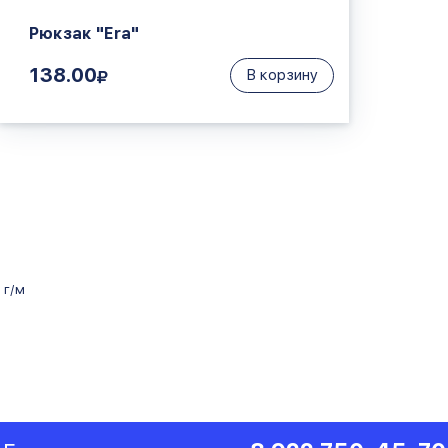
Рюкзак "Era"
138.00
В корзину
 г/м