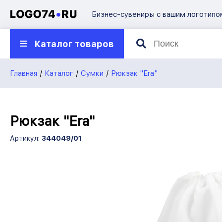
Бизнес-сувениры с вашим логотипо
О компании
Каталог товаров
Презентации
Контакты
Главная
Каталог
Сумки
Рюкзак "Era"
8 922
750-45-70
7504570@mail.ru
Рюкзак "Era"
Артикул:
344049/01